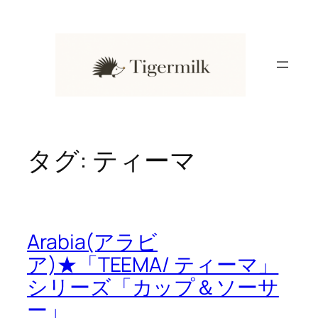
内
容
を
ス
キ
ッ
プ
タグ:
ティーマ
Arabia(アラビ
ア)★「TEEMA/ ティーマ」
シリーズ「カップ＆ソーサ
ー」