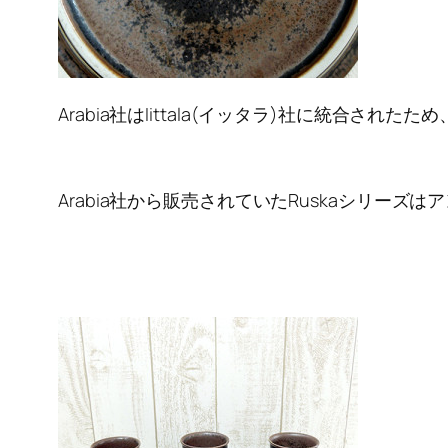
Arabia社はIittala(イッタラ)社に統合さ
Arabia社から販売されていたRuskaシリー