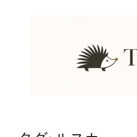
内
容
を
ス
キ
ッ
プ