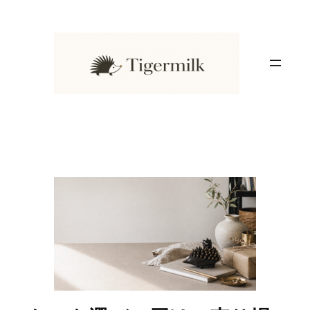
内
容
を
ス
キ
ッ
プ