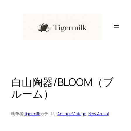
内
容
を
ス
キ
ッ
プ
白山陶器/BLOOM（ブ
ルーム）
執筆者:
tigermilk
カテゴリ:
Antique Vintage
, 
New Arrival