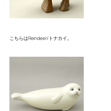
こちらはReindeer/トナカイ。