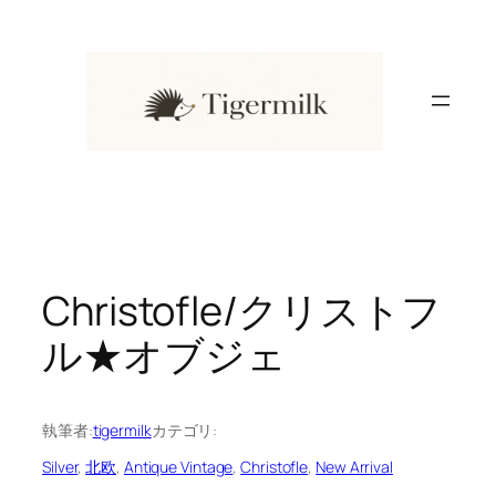
内
容
を
ス
キ
ッ
プ
Christofle/クリストフ
ル★オブジェ
執筆者:
tigermilk
カテゴリ:
Silver
, 
北欧
, 
Antique Vintage
, 
Christofle
, 
New Arrival