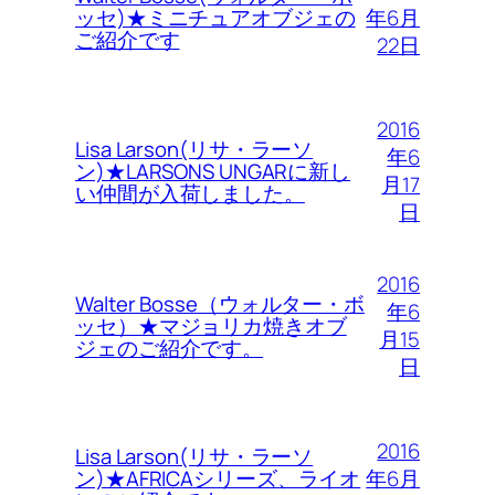
年6月
ッセ)★ミニチュアオブジェの
ご紹介です
22日
2016
Lisa Larson(リサ・ラーソ
年6
ン)★LARSONS UNGARに新し
月17
い仲間が入荷しました。
日
2016
Walter Bosse（ウォルター・ボ
年6
ッセ）★マジョリカ焼きオブ
月15
ジェのご紹介です。
日
2016
Lisa Larson(リサ・ラーソ
年6月
ン)★AFRICAシリーズ、ライオ